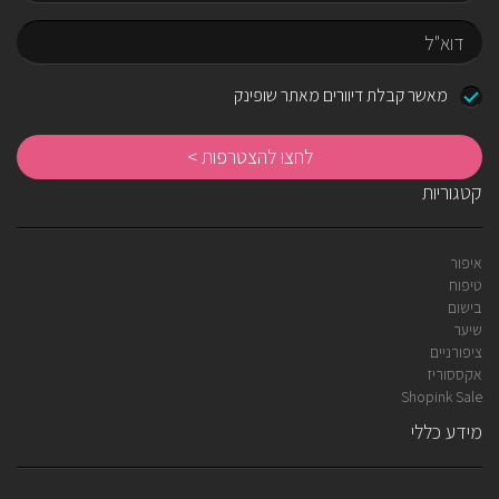
שם
דוא"ל
מאשר קבלת דיוורים מאתר שופינק
לח
לה
קטגוריות
איפור
טיפוח
בישום
שיער
ציפורניים
אקססוריז
Shopink Sale
מידע כללי