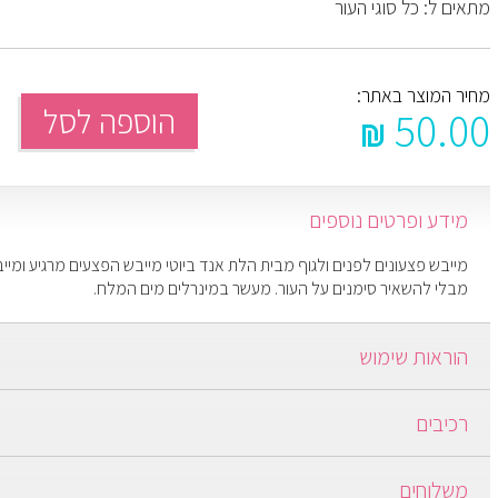
מתאים ל: כל סוגי העור
מחיר המוצר באתר:
הוספה לסל
50.00
מידע ופרטים נוספים
מייבש פצעונים לפנים ולגוף מבית הלת אנד ביוטי מייבש הפצעים מרגיע ומי
מבלי להשאיר סימנים על העור. מעשר במינרלים מים המלח.
הוראות שימוש
לפני השינה לנער היטב את הבקבוק ולשים בעזרת הטפטפת או מקלון אוזניי
רכיבים
על הפצע בלבד. בבוקר לשטוף במים. אין להשתמש על פצעים פתוחים.
Chamomile, Dead Sea Salt
משלוחים