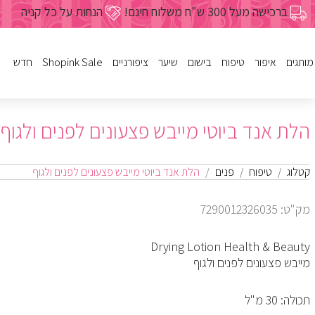
ברכישה מעל 300 ש"ח משלוח חינם!
הנחות על כל קניה
מותגים
איפור
טיפוח
בישום
שיער
ציפורניים
Shopink Sale
חדש
לק
פנים
נשים
שמפו
פריימרים
מבצעי איפור
גוף
ג'ל
פנים
מרכך
גברים
מבצעי טיפ
הלת אנד ביוטי מייבש פצעונים לפנים ולגוף
עיניים
שעוות
מסיכות
בישום לבית
מבצעי בישום
טיפוח הציפורן
שפתיים
הזנה ועיצו
מבצעי שי
מבצעי טיפ
מבצעי ביש
מבצעי ציפו
גוף
מיוחדים
מבצעי ציפורניים
כל מוצרי הטיפוח
כל מוצרי הבישום
כל מוצרי ציפורניים
מברשות וע
צבעים לש
קטלוג
טיפוח
פנים
הלת אנד ביוטי מייבש פצעונים לפנים ולגוף
מבצעי איפור
מכשירים לשיער
מבצעי שי
כל מוצרי 
מק"ט: 7290012326035
כל מוצרי השיער
Drying Lotion Health & Beauty
מייבש פצעונים לפנים ולגוף
תכולה: 30 מ"ל