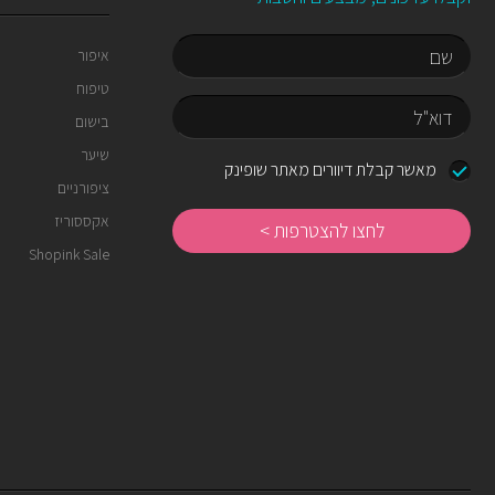
איפור
טיפוח
שם
בישום
שיער
דוא"ל
מאשר קבלת דיוורים מאתר שופינק
ציפורניים
לחצו
להצטרפות
אקססוריז
Shopink Sale