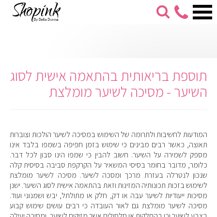
053-
274-
7279
תוספת בריאותית בהתאמה אישית לסוג
השיער - מסיכה לשיער מומלצת
המודעות לחשיבות ולתרומה של השימוש במסיכה לשיער הולכות וצוברות
תאוצה, כאשר רבים מבינים כי שימוש בזמן חפיפה בשמפו בלבד אינו
מספק לשמירה על השיער. חשוב להבין כי שמפו הינו סבון לכל דבר.
כלומר, מדובר בחומר בסיסי המשאיר על הקרקפת סביבה בסיסית קלה
שנכון לנטרלה בעזרת מרכך ומסכה לשיער. מסיכה לשיער מומלצת
לשימוש בזכות תכונותיה המזינות וזאת בהתאמה אישית לסוג השיער. ישנן
מסיכות ייעודיות לשיער עבה או דק, חלק או מתולתל, יבש ושמנוני ועוד.
מסיכה לשיער מומלצת גם לאור העובדה כי רבים עושים שימוש קבוע
בצבע לשיער וכן בהחלקות או סלסולים אשר מזיקים לשיער, ומסיכה יעילה