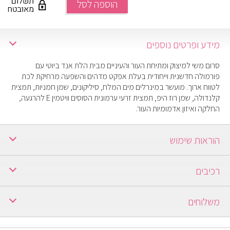
הוספה לסל
מידע ופרטים נוספים
סרום משי למיצוק ומתיחת העור והעיניים מבית הלת אנד ביוטי עם
פורמולה חדשנית וייחודית בעלת אפקט מדהים והשפעה מרחיקת לכת
לטווח ארוך. מועשר במינרלים מים המלח, סיליקונים, שמן חמניות, תמצית
קלנדולה, שמן רוז היפ, תמצית זרעי ערמונית הסוסים וויטמין E להרגעה,
החלקה ואיזון אדמומיות העור.
הוראות שימוש
בבוקר ובערב על עור פנים נקי, להזליף 3 טיפות על הפנים והצוואר ולעסות
רכיבים
בתנועות ליטוף מעגליות כלפי מעלה עד לספיגה. לחכות כדקה ולמרוח
קרם לחות או קרם לילה. מומלץ מגיל 25.
Dead Sea Salt
משלוחים
ברכישה מעל 250 ש"ח משלוח חינם.