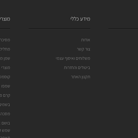
מידע כללי
מוצרי 
אודות
מסיכה 
צור קשר
מחליק 
משלוחים ואיסוף עצמי
שמן מר
ביטולים והחזרות
מוצרי 
תקנון האתר
קוסמטי
שמפו נ
קרם פנ
בשמים 
מסכה 
בושם א
שמש קי
מאמרי