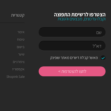
הצטרפו לרשימת התפוצה
קטגוריות
וקבלו עדכונים, מבצעים והטבות
איפור
טיפוח
שם
בישום
שיער
דוא"ל
מאשר קבלת דיוורים מאתר שופינק
ציפורניים
לחצו
להצטרפות
אקססוריז
Shopink Sale