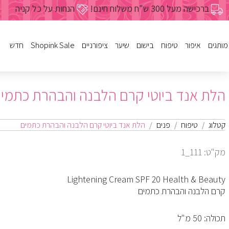
ברכישה מעל 300 ש"ח משלוח חינם!
הנחות על כל קניה
מותגים
איפור
טיפוח
בישום
שיער
ציפורניים
Shopink Sale
חדש
לק
פנים
נשים
שמפו
פריימרים
מבצעי איפור
גוף
ג'ל
פנים
מרכך
גברים
מבצעי טיפ
הלת אנד ביוטי קרם הלבנה והבהרת כתמי
עיניים
שעוות
מסיכות
בישום לבית
מבצעי בישום
טיפוח הציפורן
שפתיים
הזנה ועיצו
מבצעי שי
מבצעי טיפ
מבצעי ביש
מבצעי ציפו
גוף
מיוחדים
מבצעי ציפורניים
כל מוצרי הטיפוח
כל מוצרי הבישום
כל מוצרי ציפורניים
מברשות וע
צבעים לש
קטלוג
טיפוח
פנים
הלת אנד ביוטי קרם הלבנה והבהרת כתמים
מבצעי איפור
מכשירים לשיער
מבצעי שי
כל מוצרי 
מק"ט: 111_1
כל מוצרי השיער
Lightening Cream SPF 20 Health & Beauty
קרם הלבנה והבהרת כתמים
תכולה: 50 מ"ל