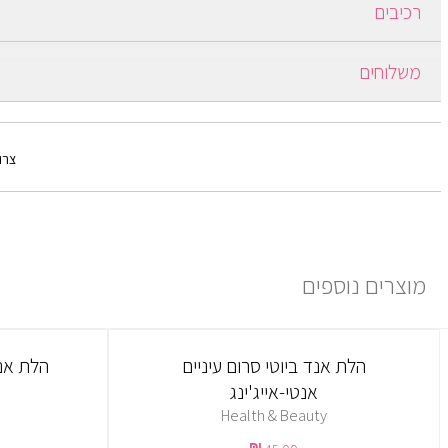
רכיבים
iphicha oil,Aloe Vera,Shea Butter,Olive Oil &
משלוחים
ot,Calendula,Dead Sea Salt,Chamomile,Dead Sea
ברכישה מעל 250 ש"ח משלוח חינם.
ברכישה עד 249 ש"ח יש כמה אופציות:
צרו
1) משלוח עד הבית: בתוספת תשלום של 30 ₪ ולוקח עד 7 ימים ממועד אישור ההזמנה.
למידע נוסף יש ללחוץ
פה
מוצרים נוספים
הלת אנד ביוטי סרום עיניים
הלת אנד
אנטי-אייג'ינג
Health & Beauty