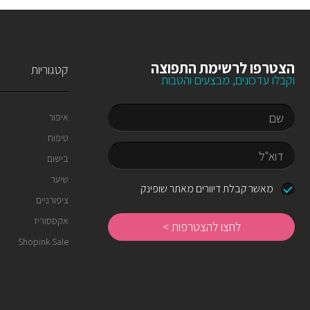
הצטרפו לרשימת התפוצה
קטגוריות
וקבלו עדכונים, מבצעים והטבות
איפור
טיפוח
שם
בישום
שיער
דוא"ל
מאשר קבלת דיוורים מאתר שופינק
ציפורניים
לחצו
להצטרפות
אקססוריז
Shopink Sale