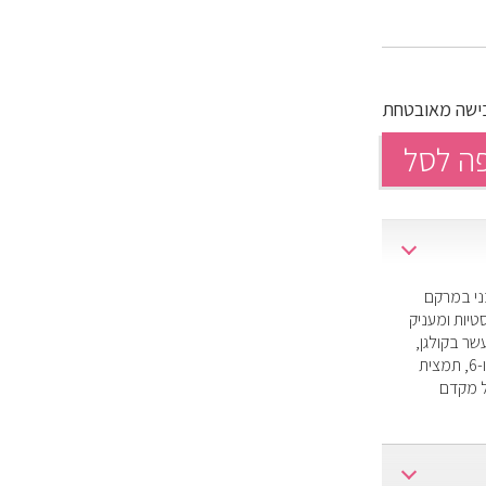
ה לסל
ני במרקם
יות ומעניק
ר בקולגן,
ויטמינים C+E, שמן נר הלילה, שמן אובלפיחה, חומצות שומן חיוניות אומגה 3 ו-6, תמצית
ל מקדם