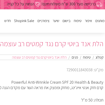
ברכישה מעל 300 ש"ח משלוח חינם!
הנחות על כל קניה
מותגים
איפור
טיפוח
בישום
שיער
ציפורניים
Shopink Sale
חדש
לק
פנים
נשים
שמפו
פריימרים
מבצעי איפור
גוף
ג'ל
פנים
מרכך
גברים
מבצעי טיפ
הלת אנד ביוטי קרם נגד קמטים רב עוצמה
עיניים
שעוות
מסיכות
בישום לבית
מבצעי בישום
טיפוח הציפורן
שפתיים
הזנה ועיצו
מבצעי שי
מבצעי טיפ
מבצעי ביש
מבצעי ציפו
גוף
מיוחדים
מבצעי ציפורניים
כל מוצרי הטיפוח
כל מוצרי הבישום
כל מוצרי ציפורניים
מברשות וע
צבעים לש
קטלוג
טיפוח
פנים
הלת אנד ביוטי קרם נגד קמטים רב עוצמה
מבצעי איפור
מכשירים לשיער
מבצעי שי
כל מוצרי 
מק"ט: 7290011843038
כל מוצרי השיער
Powerful Anti-Wrinkle Cream SPF 20 Health & Beauty
קרם חזק אנטי אייג'ינג, מחזק וממצק את מראה העור עם מקדם הגנה SPF-20
תכולה: 50 מ"ל