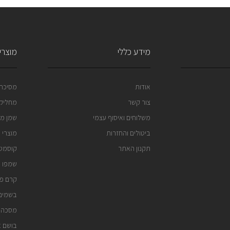
מידע כללי
מוצרי 
אודות
מסיכה 
צור קשר
מחליק 
משלוחים ואיסוף עצמי
שמן מר
ביטולים והחזרות
מוצרי 
תקנון האתר
קוסמטי
שמפו נ
קרם פנ
בשמים 
מסכה 
בושם א