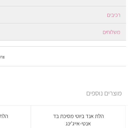
בבוקר לאחר ניקוי הפנים ולאחר שימוש בסרום, למרוח בתנועות סיבוביות על
רכיבים
הפנים והצוואר עד לספיגה.
Obliphicha, Aloe Vera, Shea Butter, Calendula, Dead Sea Salt
משלוחים
ברכישה מעל 250 ש"ח משלוח חינם.
ברכישה עד 249 ש"ח יש כמה אופציות:
צרו
1) משלוח עד הבית: בתוספת תשלום של 30 ₪ ולוקח עד 7 ימים ממועד אישור ההזמנה.
למידע נוסף יש ללחוץ
פה
מוצרים נוספים
הלת אנד ביוטי מסיכת בד
הלת 
אנטי-אייג'ינג