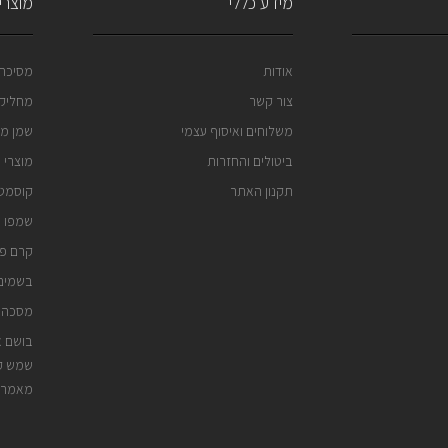
מידע כללי
מוצרי 
אודות
מסיכה 
צור קשר
מחליק 
משלוחים ואיסוף עצמי
שמן מר
ביטולים והחזרות
מוצרי 
תקנון האתר
קוסמטי
שמפו נ
קרם פנ
בשמים 
מסכה 
בושם א
שמש קי
מאמרי