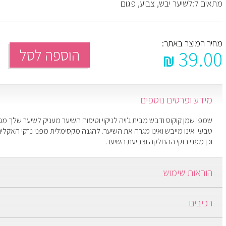
מתאים ל:לשיער יבש, צבוע, פגום
מחיר המוצר באתר:
הוספה לסל
39.00
מידע ופרטים נוספים
שמפו שמן קוקוס ודבש מבית ג'ויה לניקוי וטיפוח השיער מעניק לשיער שלך מגע
טבעי. אינו מייבש ואינו מגרה את השיער. להגנה מקסימלית מפני נזקי האקלי
וכן מפני נזקי ההחלקה וצביעת השיער.
הוראות שימוש
יש להקציף על שיער לח, לעסות היטב, להמתין כדקה ולשטוף במים.
רכיבים
ater, Cocamidopropyl Betaine, sodium laureth sulfate, Disodium