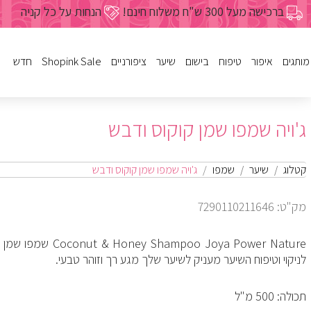
ברכישה מעל 300 ש"ח משלוח חינם!
הנחות על כל קניה
מותגים
איפור
טיפוח
בישום
שיער
ציפורניים
Shopink Sale
חדש
לק
פנים
נשים
שמפו
פריימרים
מבצעי איפור
גוף
ג'ל
פנים
מרכך
גברים
מבצעי טיפ
ג'ויה שמפו שמן קוקוס ודבש
עיניים
שעוות
מסיכות
בישום לבית
מבצעי בישום
טיפוח הציפורן
שפתיים
הזנה ועיצו
מבצעי שי
מבצעי טיפ
מבצעי ביש
מבצעי ציפו
גוף
מיוחדים
מבצעי ציפורניים
כל מוצרי הטיפוח
כל מוצרי הבישום
כל מוצרי ציפורניים
מברשות וע
צבעים לש
קטלוג
שיער
שמפו
ג'ויה שמפו שמן קוקוס ודבש
מבצעי איפור
מכשירים לשיער
מבצעי שי
כל מוצרי 
מק"ט: 7290110211646
כל מוצרי השיער
Honey Shampoo Joya Power Nature
לניקוי וטיפוח השיער מעניק לשיער שלך מגע רך וזוהר טבעי.
תכולה: 500 מ"ל