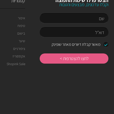
הצטרפו לרשימת התפוצה
קטגוריות
וקבלו עדכונים, מבצעים והטבות
איפור
טיפוח
שם
בישום
שיער
דוא"ל
מאשר קבלת דיוורים מאתר שופינק
ציפורניים
לחצו
להצטרפות
אקססוריז
Shopink Sale