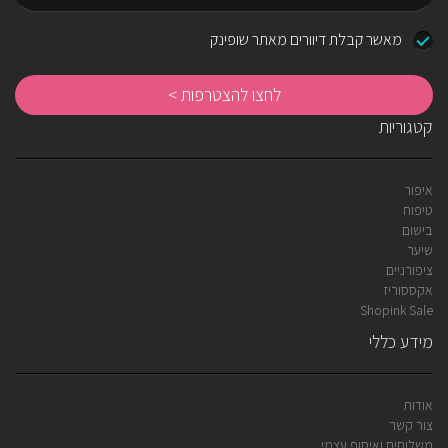
דוא"ל
מאשר קבלת דיוורים מאתר שופינק
לח
לה
קטגוריות
איפור
טיפוח
בישום
שיער
ציפורניים
אקססוריז
Shopink Sale
מידע כללי
אודות
צור קשר
משלוחים ואיסוף עצמי