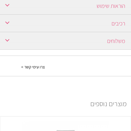
הוראות שימוש
רכיבים
משלוחים
ברכישה מעל 250 ש"ח משלוח חינם.
ברכישה עד 249 ש"ח יש כמה אופציות:
צרו עימי קשר >
1) משלוח עד הבית: בתוספת תשלום של 30 ₪ ולוקח עד 7 ימים ממועד
אישור ההזמנה.
למידע נוסף יש ללחוץ
פה
מוצרים נוספים