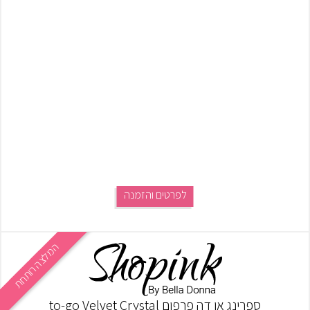
לפרטים והזמנה
המלצה רותחת
ספרינג או דה פרפום to-go Velvet Crystal