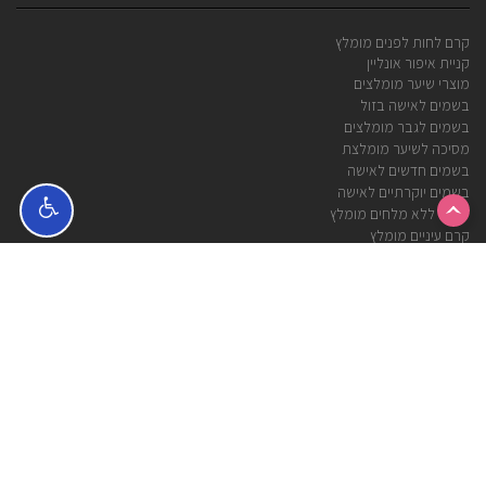
קרם לחות לפנים מומלץ
קניית איפור אונליין
מוצרי שיער מומלצים
בשמים לאישה בזול
בשמים לגבר מומלצים
מסיכה לשיער מומלצת
בשמים חדשים לאישה
בשמים יוקרתיים לאישה
שמפו ללא מלחים מומלץ
קרם עיניים מומלץ
מפת אתר
ביטול עסקה
Shopink by Bella Donna
סוקולוב 53, חולון
טלפון:
053-274-7279
מייל:
info@shopink.co.il