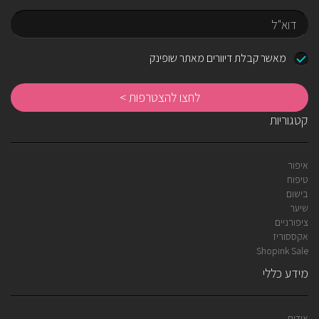
שם
דוא"ל
מאשר קבלת דיוורים מאתר שופינק
לח
לה
קטגוריות
איפור
טיפוח
בישום
שיער
ציפורניים
אקססוריז
Shopink Sale
מידע כללי
אודות