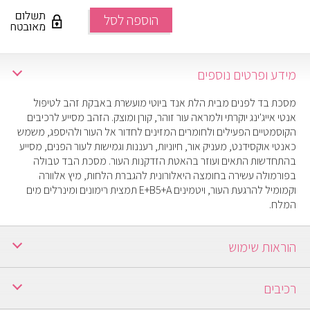
הוספה לסל
מידע ופרטים נוספים
מסכת בד לפנים מבית הלת אנד ביוטי מועשרת באבקת זהב לטיפול
אנטי אייג'ינג יוקרתי ולמראה עור זוהר, קורן ומוצק. הזהב מסייע לרכיבים
הקוסמטיים הפעילים ולחומרים המזינים לחדור אל העור ולהיספג, משמש
כאנטי אוקסידנט, מעניק אור, חיוניות, רעננות וגמישות לעור הפנים, מסייע
בהתחדשות התאים ועוזר בהאטת הזדקנות העור. מסכת הבד טבולה
בפורמולה עשירה בחומצה היאלורונית להגברת הלחות, מיץ אלוורה
וקמומיל להרגעת העור, ויטמינים E+B5+A תמצית רימונים ומינרלים מים
המלח.
הוראות שימוש
פעם עד פעמיים בשבוע, על עור פנים נקי, רצוי בשעות הערב, להניח את
רכיבים
מסכת הבד באזור המצח ולהדק בעדינות כלפי מטה כדי שתתקבע
במקום. להשאיר כ-10-15 דקות , להסיר ולהשליך לפח. לאחר מכן ניתן