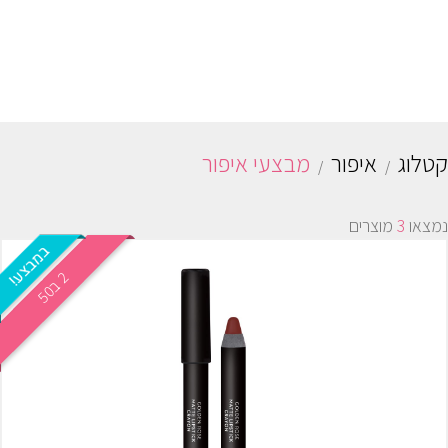
קטלוג
איפור
מבצעי איפור
נמצאו
3
מוצרים
2
0
ב
5