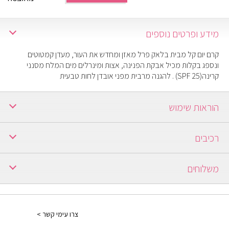
מידע ופרטים נוספים
קרם יום קל מבית בלאק פרל מאזן ומחדש את העור, מעדן קמטוטים
ונספג בקלות מכיל אבקת הפנינה, אצות ומינרלים מים המלח מסנני
קרינה(SPF 25) . להגנה מרבית מפני אובדן לחות טבעית
הוראות שימוש
לעסות על עור פנים נקי בתנועות סיבוביות ועדינות עד לספיגה מלאה.
רכיבים
לשימוש יומיומי
משלוחים
ברכישה מעל 250 ש"ח משלוח חינם.
ברכישה עד 249 ש"ח יש כמה אופציות:
צרו עימי קשר >
1) משלוח עד הבית: בתוספת תשלום של 30 ₪ ולוקח עד 7 ימים ממועד