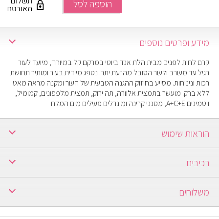
הוספה לסל
מידע ופרטים נוספים
קרם לחות לפנים מבית הלת אנד ביוטי במרקם קל במיוחד, מיועד לעור
רגיל עד מעורב ולעור הסובל מהזעת יתר. נספג מיידית בעור ומותיר תחושת
רכות ונינוחות. מסייע בחיזוק ההגנה הטבעית של העור ומקנה מראה מאט
ללא ברק. מועשר בתמצית אלוורה, תה ירוק, תמצית מלפפונים, קמומיל,
ויטמינים A+C+E, מסנני קרינה ומינרלים פעילים מים המלח
הוראות שימוש
בבוקר ובערב על עור פנים וצוואר נקי, לעסות בתנועות ליטוף קלילות עד
רכיבים
לספיגה
Aloe Vera,Olive Oil & Honey,Chamomile,Carrot,Calendula
משלוחים
ברכישה מעל 250 ש"ח משלוח חינם.