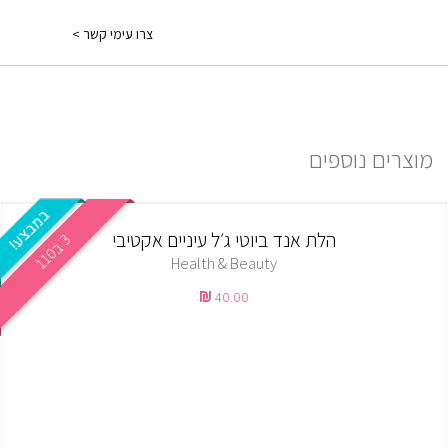
ברכישה עד 249 ש"ח יש כמה אופציות:
צרו עימי קשר >
1) משלוח עד הבית: בתוספת תשלום של 30 ₪ ולוקח עד 7 ימים ממועד
אישור ההזמנה.
למידע נוסף יש ללחוץ
פה
מוצרים נוספים
הלת אנד ביוטי ג׳ל עיניים אקטיבי
3
0
ב
1
1
Health & Beauty
40.00