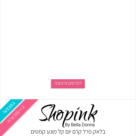
לפרטים והזמנה
2
ח
0
=
3
0
ש
"
בלאק פרל קרם יום קל מונע קמטים