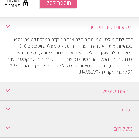
הוספה לסל
מידע ופרטים נוספים
קרם לחות מולטי ויטמיןמבית הלת אנד הינו קרם במרקם קטיפתי נספג
במהירות ומותיר את העור רענן וזוהר. מכיל קומפלקס ויטמינים E+C
בשילוב קולגן, שמן נר הלילה, שמן אובלפיחה, אלוורה ,תמצית דבש
ומינרלים מים המלח התורמים לגמישות, זוהר ועזרה במניעת קמטים. עוזר
באיזון הלחות, הרכות, הגמישות וכבסיס לאיפור. מכיל מקדם הגנה SPF-
20 להגנה מקרני ה-UVA&UVB.
הוראות שימוש
רכיבים
משלוחים