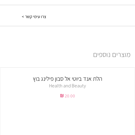
ברכישה מעל 250 ש"ח משלוח חינם.
ברכישה עד 249 ש"ח יש כמה אופציות:
צרו עימי קשר >
1) משלוח עד הבית: בתוספת תשלום של 30 ₪ ולוקח עד 7 ימים ממועד
אישור ההזמנה.
למידע נוסף יש ללחוץ
פה
מוצרים נוספים
הלת אנד ביוטי אל סבון פילינג בוץ
Health and Beauty
20.00