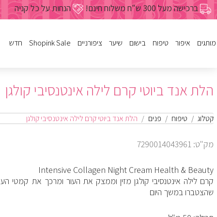
ברכישה מעל 300 ש"ח משלוח חינם!
הנחות על כל קניה
מותגים
איפור
טיפוח
בישום
שיער
ציפורניים
Shopink Sale
חדש
לק
פנים
נשים
שמפו
פריימרים
מבצעי איפור
גוף
ג'ל
פנים
מרכך
גברים
מבצעי טיפ
הלת אנד ביוטי קרם לילה אינטנסיבי קולגן
עיניים
שעוות
מסיכות
בישום לבית
מבצעי בישום
טיפוח הציפורן
שפתיים
הזנה ועיצו
מבצעי שי
מבצעי טיפ
מבצעי ביש
מבצעי ציפו
גוף
מיוחדים
מבצעי ציפורניים
כל מוצרי הטיפוח
כל מוצרי הבישום
כל מוצרי ציפורניים
מברשות וע
צבעים לש
קטלוג
טיפוח
פנים
הלת אנד ביוטי קרם לילה אינטנסיבי קולגן
מבצעי איפור
מכשירים לשיער
מבצעי שי
כל מוצרי 
מק"ט: 7290014043961
כל מוצרי השיער
Intensive Collagen Night Cream Health & Beauty
קרם לילה אינטנסיבי קולגן מזין וממצק את העור ומרכך את קמטי העי
שהצטברו במשך היום