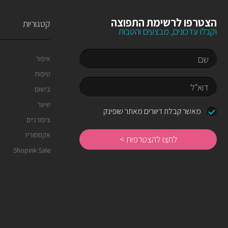
הצטרפו לרשימת התפוצה
קטגוריות
וקבלו עדכונים, מבצעים והטבות
איפור
טיפוח
שם
בישום
שיער
דוא"ל
מאשר קבלת דיוורים מאתר שופינק
ציפורניים
לחצו
להצטרפות
אקססוריז
Shopink Sale