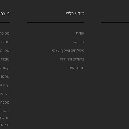
מידע כללי
מוצרי 
אודות
מסיכה 
צור קשר
מחליק 
משלוחים ואיסוף עצמי
שמן מר
ביטולים והחזרות
מוצרי 
תקנון האתר
קוסמטי
שמפו נ
קרם פנ
בשמים 
מסכה 
בושם א
שמש קי
מאמרי