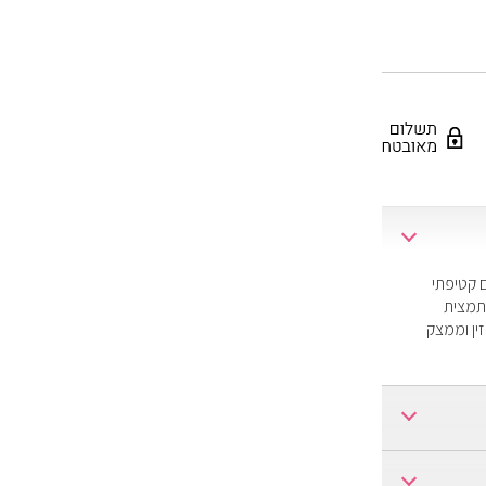
ם קטיפתי
נולוגיה חדשנית. עשיר בקולגן, ויטמינים נוגדי חמצון E+C+B5, תמצית
ין וממצק
ות את הפנים