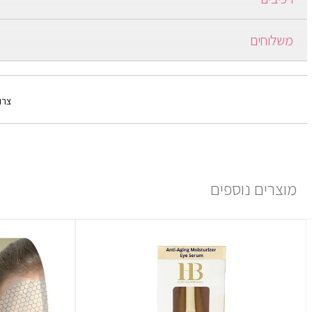
liphicha, Aloe Vera,Shea Butter, Olive Oil & Honey,
משלוחים
es, Carrots, Camomile, Calendula,Argan Oil, Dead Sea Salt
ברכישה מעל 250 ש"ח משלוח חינם.
ברכישה עד 249 ש"ח יש כמה אופציות:
צרו
1) משלוח עד הבית: בתוספת תשלום של 30 ₪ ולוקח עד 7 ימים ממועד אישור ההזמנה.
למידע נוסף יש ללחוץ
פה
מוצרים נוספים