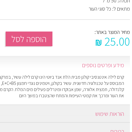
תכולה: 50 מ"ל
מתאים ל: כל סוגי העור
מחיר המוצר באתר:
הוספה לסל
25.00
מידע ופרטים נוספים
קרם לילה אינטנסיבי קולגן מבית הלת אנד ביוטי הינו קרם לילה עשיר, במרק
המבוסס על טכ
קלנדולה, תמצית אלוורה, שמן אבוקדו ומינרלים פעילים מים המלח. הקרם מז
את העור ומרכך את קמטי העייפות והמתח שהצטברו במשך היום
הוראות שימוש
לפני השינה על עור פנים נקי ולאחר שימוש בסרום, יש לעסות בתנועות סיבובי
רכיבים
והצוואר עד לספיגה