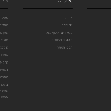
מידע כללי
מוצרי 
אודות
מסיכה 
צור קשר
מחליק 
משלוחים ואיסוף עצמי
שמן מר
ביטולים והחזרות
מוצרי 
תקנון האתר
קוסמטי
שמפו נ
קרם פנ
בשמים 
מסכה 
בושם א
שמש קי
מאמרי