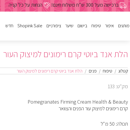
ברכישה מעל 300 ש"ח משלוח חינם!
הנחות על כל קניה
מותגים
איפור
טיפוח
בישום
שיער
ציפורניים
Shopink Sale
חדש
לק
פנים
נשים
שמפו
פריימרים
מבצעי איפור
גוף
ג'ל
פנים
מרכך
גברים
מבצעי טיפ
הלת אנד ביוטי קרם רימונים למיצוק העור
עיניים
שעוות
מסיכות
בישום לבית
מבצעי בישום
טיפוח הציפורן
שפתיים
הזנה ועיצו
מבצעי שי
מבצעי טיפ
מבצעי ביש
מבצעי ציפו
גוף
מיוחדים
מבצעי ציפורניים
כל מוצרי הטיפוח
כל מוצרי הבישום
כל מוצרי ציפורניים
מברשות וע
צבעים לש
קטלוג
טיפוח
פנים
הלת אנד ביוטי קרם רימונים למיצוק העור
מבצעי איפור
מכשירים לשיער
מבצעי שי
כל מוצרי 
מק"ט: 133
כל מוצרי השיער
Pomegranates Firming Cream Health & Beauty
קרם רימונים למיצוק עור הפנים והצוואר
תכולה: 50 מ"ל