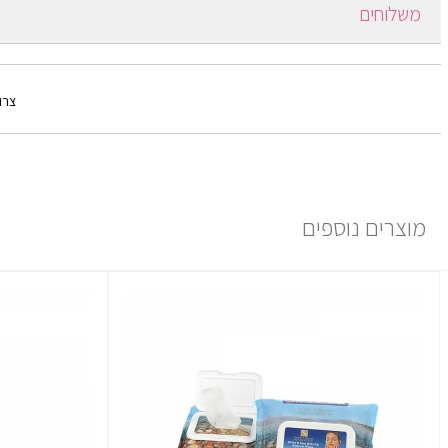
,Aloe Vera,Pomegranates,Carrot,Calendula,Dead Sea Salt,Argan
משלוחים
ברכישה מעל 250 ש"ח משלוח חינם.
ברכישה עד 249 ש"ח יש כמה אופציות:
צרו
1) משלוח עד הבית: בתוספת תשלום של 30 ₪ ולוקח עד 7 ימים ממועד אישור ההזמנה.
למידע נוסף יש ללחוץ
פה
מוצרים נוספים