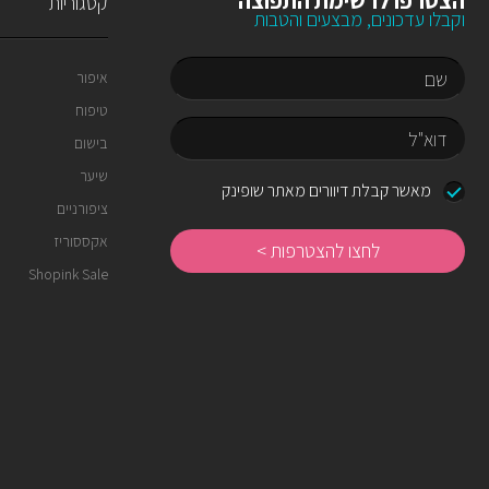
הצטרפו לרשימת התפוצה
קטגוריות
וקבלו עדכונים, מבצעים והטבות
איפור
טיפוח
שם
בישום
שיער
דוא"ל
מאשר קבלת דיוורים מאתר שופינק
ציפורניים
לחצו
להצטרפות
אקססוריז
Shopink Sale