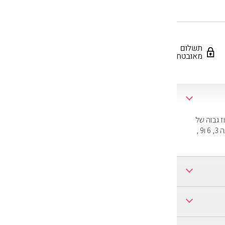
ז גבוה של
שמן רימונים טהור העשיר בנוגדי חמצון רבי עוצמה , ויטמינים C+E+K+A, אומגה 3, 6 ו9 ,