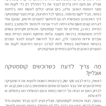
אונליין. אם פעם היינו צריכים לעבור את כל התהליך רק כדי לקנות את
מוצר הטיפוח האהוב עלינו, כיום אנחנו יכולים לעשות זאת בלחיצת
כפתור, מבלי לקום מהספה. בנוסף לכל היתרונות, קניית מוצרי קוסמטיקה
דרך האינטרנט מאפשרת לנו גם להיחשף למוצרים חדשים, שפעם אולי
לא היינו קונים משום שלא הייתה לנו די אנרגיה להמשיך ולהסתובב בחנות
הפיזית. כמו-כן, מחירים של מוצרי קוסמטיקה איכותיים ויוקרתיים עשויים
לרדת משמעותית ברכישה מקוונת. עלויות תחזוקת החנות הפיזית וצוות
עובדים יורדות מהמוכר ולכן, הוא יכול להרשות לעצמו למכור מוצרים
בהנחות משתלמות במיוחד ולתת לצרכני הביוטי הזדמנות לקנות את
המוצרים האהובים עליהם במחירים אטרקטיביים.
מה צריך לדעת כשרוכשים קוסמטיקה
אונליין?
ראשית, כדאי לבצע סקר שוק בין החנויות השונות ולמצוא את זו שמעניקה
מחירים טובים יותר עבור המוצרים שאתם משתמשים בהם באופן קבוע. יש
לבדוק האם יש הנחה על רכישת כמויות והאם המשלוח הוא בתשלום או
ללא עלות.
בנוסף, חנות איכותית לקוסמטיקה אונליין תציע לכם מבחר מותגים גדול
שתוכלו לבחור ממנו וגם בדרך כלל לא תתמקד בתחום ספציפי (למשל,