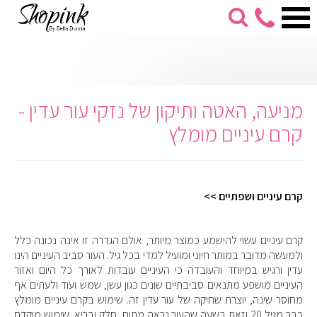
053-
274-
7279
מניעה, האטה ותיקון של נזקי עור עדין -
קרם עיניים מומלץ
קרם עיניים ושפתיים >>
קרם עיניים עשוי להישמע כמוצר מיותר, אולם הגדרה זו אינה נכונה כלל
ולמעשה מדובר במותר חיוני ומועיל למדי בכל גיל. העור סביב העיניים הינו
עדין ורגיש במיוחד והעובדה כי העיניים עובדות לאורך כל היום ואזור
העיניים מושפע מתנאים סביבתיים שונים כגון עשן, שמש ועוד ולעתים אף
מחוסר שינה, יוצרת שחיקה של עור עדין זה. שימוש בקרם עיניים מומלץ
כבר מגיל 20 וזאת בשעה שהעור נראה מתוח, חלק ובריא. שימוש מוקדם