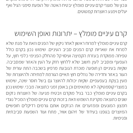
ונכון של מוצרי קרם עיניים מומלץ יבטיח האטה של הופעת סימני הגיל ואף
יעלים וימנע היווצרות קמטוטים.
קרם עיניים מומלץ – יתרונות ואופן השימוש
קרם עיניים מומלץ למרוח ראשון לאחר ניקיון של הפנים וזאת על מנת שלא
למרוח את שאריות קרם הפנים סביב העיניים. שימוש נכון בקרם כולל
טפיחה ממוקדת בעזרת הקמיצה ועיסוי קל מהחלק הפנימי כלפי חוץ, על
העפעף ומסביב לעין. חשוב שלא ללחוץ חזק על העין והאזור שמסביבה.
שקיות בעיניים הן תופעה מוכרת הנובעת מרפיון בשכבה התת עורית של
העור באזור וחדירה של נוזלים חוץ תאיים הגורמת למתיחה ולהיווצרות של
מעין בצקת בעפעפיים. שקיות יכולות להיווצר גם בשל חוסר שינה, שימוש
במוצרי קוסמטיקה לא מתאימים וכן באופן זמני כתוצאה מבכי. שימוש נכון
בקרם עיניים מומלץ כבר בגיל מוקדם ויבטיח מניעה של היווצרות נזקים
שונים כתוצאה מקרינת השמש וזאת בזכות קרם עיניים מומלץ המכיל נוגדי
חמצון המונעים וממזערים את הנזקים אותם גורמים רדיקלים חופשיים
המיוצרים בגופנו בעידוד של זיהום אוויר, מתח ועוד השפעות סביבתיות
ופנימיות.