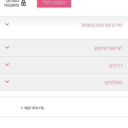
הוספה לסל
מידע ופרטים נוספים
הוראות שימוש
רכיבים
משלוחים
ברכישה מעל 250 ש"ח משלוח חינם.
ברכישה עד 249 ש"ח יש כמה אופציות:
צרו עימי קשר >
1) משלוח עד הבית: בתוספת תשלום של 30 ₪ ולוקח עד 7 ימים ממועד
אישור ההזמנה.
למידע נוסף יש ללחוץ
פה