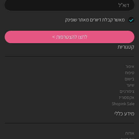
שם
דוא"ל
מאשר קבלת דיוורים מאתר שופינק
לח
לה
קטגוריות
איפור
טיפוח
בישום
שיער
ציפורניים
אקססוריז
Shopink Sale
מידע כללי
אודות