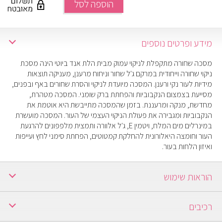
הוספה לסל
מידע ופרטים נוספים
מסכה שחורה מתקפלת לניקוי עמוק מבית הלת אנד ביוטי הינה מסכת
ניקוי שחורה וייחודית במרקם ג'ל שחור וניחוח מרענן, מעניקה תוצאות
מידיות לעור נקי ורענן. המסכה מיועדת לניקוי והסרת שחורים באף ובפנים,
מסייעת בצמצום הנקבוביות והפחתת ברק שומני. המסכה מטהרת,
מחדשת, מנקה ומרעננת. בזמן שהמסכה מתייבשת היא אוטמת את
הנקבוביות ומגבירה את פעולת הניקוי העצמי של העור. המסכה מועשרת
במינרלים מים המלח, ויטמין E, ג'ל אלוורה ותמצית מלפפונים להרגעת
העור וחומצה היאלורונית להחלקת קמטוטים, הפחתת סימני לחץ ועייפות
ואיזון הלחות בעור.
הוראות שימוש
עם בשבוע על עור פנים נקי ויבש, למרוח שכבה דקה לא כולל איזור
רכיבים
העיניים, להמתין כ 15-20 דקות עד שהמסכה מתייבשת ויוצרת קרום.
לקלף את המסכה מהמצח לכיוון הסנטר, לשטוף במים פושרים או לרענן